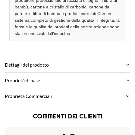
produttore professionale di facciata di legno in fibra di
bambù, cartone a cristallo di carbonio, cartone da
parete in fibra di bambù e prodotti correlati.Con un
sistema completo di gestione della qualità, l'integrità, la
forza e la qualità dei prodotti della nostra azienda sono
stati riconosciuti dall'industria.
Dettagli del prodotto
Material:
Proprietà di base
carbone di bambù ， legno di bambù, animale domestico
Marchio:
Proprietà Commerciali
Feature:
zhuokang
Impermeabile e ignifugo
MOQ:
Modello di prodotto:
COMMENTI DEI CLIENTI
Negoziare
Color:
Personalizzabile
CONSIGLIO CONSIGLIO
Prezzo unitario:
certificato: