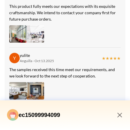
High Light:
This product fully meets our expectations with its exquisite
craftsmanship. We intend to contact your company first for
संगमरमर वॉलबोर्ड 8 मिमी
,
1220*2440 मिमी संगमरमर की दीवार पैनलिंग
,
future purchase orders.
संगमरमर बांस लकड़ी का वॉलबोर्ड
yulite
Y
★★★★★
★★★★★
Anguilla - Oct 13.2025
The samples received this time meet our requirements, and
we look forward to the next step of cooperation.
yuer
ec15099994099
Y
★★★★★
★★★★★
Armenia - Sep 7.2025
1:57 AM
Your company demonstrates a strong service mindset, and