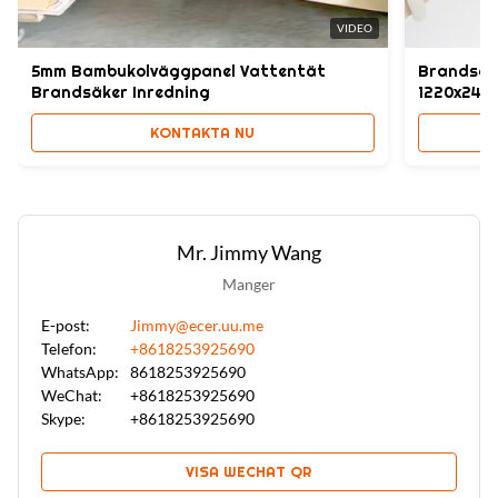
Skin Feeling dekorativa träfanerpaneler 1
,
22m
,
Skin Feeling dekorativa träfanerpaneler 1
VIDEO
5mm Bambukolväggpanel Vattentät
Brandsäk
Brandsäker Inredning
1220x244
KONTAKTA NU
Mr. Jimmy Wang
Manger
E-post:
Jimmy@ecer.uu.me
Telefon:
+8618253925690
WhatsApp:
8618253925690
WeChat:
+8618253925690
Skype:
+8618253925690
VISA WECHAT QR