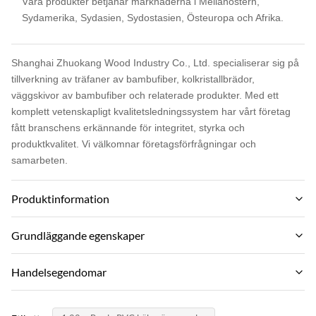
Våra produkter betjänar marknaderna i Mellanöstern,
Sydamerika, Sydasien, Sydostasien, Östeuropa och Afrika.
Shanghai Zhuokang Wood Industry Co., Ltd. specialiserar sig på
tillverkning av träfaner av bambufiber, kolkristallbrädor,
väggskivor av bambufiber och relaterade produkter. Med ett
komplett vetenskapligt kvalitetsledningssystem har vårt företag
fått branschens erkännande för integritet, styrka och
produktkvalitet. Vi välkomnar företagsförfrågningar och
samarbeten.
Produktinformation
Material:
Grundläggande egenskaper
Bamboo charcoal,bamboo wood,PVC
Varumärke:
Handelsegendomar
Color:
ZhuoKang
Customized
MOQ:
PRODUKTMODEL: