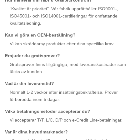
Hur hanterar din fabrik kvalitetskontroll?
"Kvalitet är prioritet". Vår fabrik upprätthåller ISO9001-,
ISO45001- och ISO14001-certifieringar för omfattande
kvalitetsledning.
Kan vi göra en OEM-beställning?
Vi kan skräddarsy produkter efter dina specifika krav.
Erbjuder du gratisprover?
Gratisprover finns tillgängliga, med leveranskostnader som
täcks av kunden.
Vad är din leveranstid?
Normalt 1-2 veckor efter insättningsbekräftelse. Prover
förberedda inom 5 dagar.
Vilka betalningsmetoder accepterar du?
Vi accepterar T/T, L/C, D/P och e-Credit Line-betalningar.
Var är dina huvudmarknader?