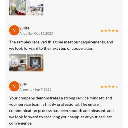
Доска угля высокого лоска Bathroom бамбуковая
yulite
Y
★★★★★
★★★★★
Anguilla - Oct 13.2025
The samples received this time meet our requirements, and
we look forward to the next step of cooperation.
yuer
Y
★★★★★
★★★★★
Armenia - Sep 7.2025
Your company demonstrates a strong service mindset, and
your service team is highly professional. The entire
communication process has been smooth and pleasant, and
we look forward to receiving your samples at your earliest
convenience.