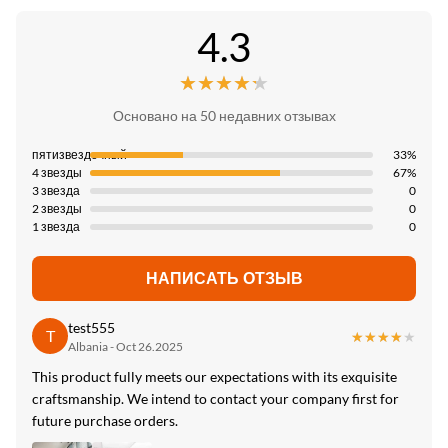
Да
Цена единицы продукци:
4.3
Сертификат:
Negotiate
Installation:
ISO9001
Может быть прямо грубым на стене
★★★★★
★★★★★
Способ оплаты:
Страна происхождения:
Л/К, Т/Т
Moistureproof:
Основано на 50 недавних отзывах
Китай
Да
Пропускная способность:
пятизвездочный
33%
4 звезды
67%
6000 метров за несколько дней
Shape:
3 звезда
0
Square.etc
2 звезды
0
1 звезда
0
Size:
Индивидуальные
НАПИСАТЬ ОТЗЫВ
Usage:
test555
Администрация, коммерция, развлечения, домашнее
T
★★★★★
★★★★★
Albania - Oct 26.2025
хозяйство, панель на стенах помещений
This product fully meets our expectations with its exquisite
High Light:
craftsmanship. We intend to contact your company first for
future purchase orders.
Высокие панели стены мрамора pvc ЛЮБИМЦА лоска
,
Панели стены мрамора pvc лоска Bathroom высокие
,