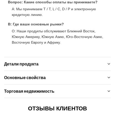
Вопрос: Какие способы оплаты вы принимаете?
A: Мы принимаем T / T, L / C, D / P и электронную
кредитную линию.
В: Где ваши основные рынки?
О: Наши продукты обслуживают Ближний Восток,
Южную Америку, Южную Азию, Юго-Восточную Азию,
Восточную Европу и Африку.
Детали продукта
Material:
Основные свойства
ПВХ, бамбуковый уголь ， бамбуковое дерево
Наименование марки:
Торговая недвижимость
Eco-Friendly:
ZhuoKang
Да
MOQ:
Модель продукта:
ОТЗЫВЫ КЛИЕНТОВ
Вести переговоры
Fireproof:
1220*2440*5 мм/8 мм