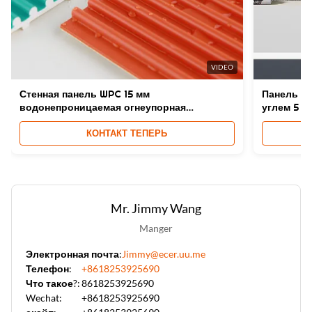
VIDEO
Стенная панель WPC 15 мм
Панель н
водонепроницаемая огнеупорная
углем 5 м
композиция из ПВХ
КОНТАКТ ТЕПЕРЬ
Mr. Jimmy Wang
Manger
Электронная почта:
Jimmy@ecer.uu.me
Телефон:
+8618253925690
Что такое?:
8618253925690
Wechat:
+8618253925690