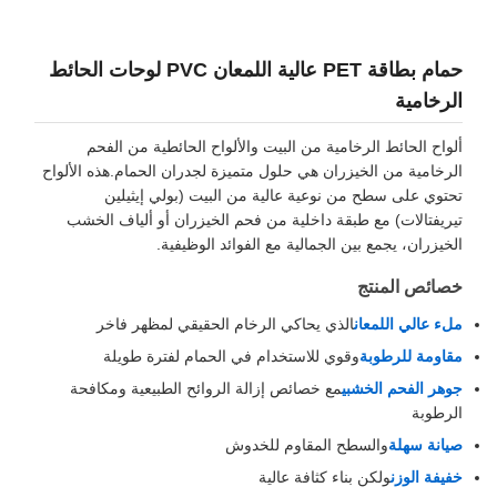
حمام بطاقة PET عالية اللمعان PVC لوحات الحائط
لرخامية
لواح الحائط الرخامية من البيت والألواح الحائطية من الفحم
لرخامية من الخيزران هي حلول متميزة لجدران الحمام.هذه الألواح
حتوي على سطح من نوعية عالية من البيت (بولي إيثيلين
يريفتالات) مع طبقة داخلية من فحم الخيزران أو ألياف الخشب
لخيزران، يجمع بين الجمالية مع الفوائد الوظيفية.
صائص المنتج
لء عالي اللمعان
الذي يحاكي الرخام الحقيقي لمظهر فاخر
قاومة للرطوبة
وقوي للاستخدام في الحمام لفترة طويلة
وهر الفحم الخشبي
مع خصائص إزالة الروائح الطبيعية ومكافحة
لرطوبة
يانة سهلة
والسطح المقاوم للخدوش
فيفة الوزن
ولكن بناء كثافة عالية