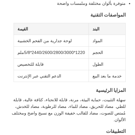
توفرة بألوان مختلفة وملمسات واضحة
لمواصفات التقنية
البند
القيمة
المواد
لوحة جدارية من الفحم الخشبية
الحجم
1220*2440/2600/2800/3000*5/8ملم
الطول
قابلة للتخصيص
خدمة ما بعد البيع
الدعم التقني عبر الإنترنت
لمزايا الرئيسية
هلة التثبيت، حماية البيئة، مرنة، قابلة للانحناء، كثافة عالية، قابلة
لطي. مضاد للحريق، مضاد للماء، مضاد للرطوبة، مضاد للخدش،
ُمتص للصوت، مضاد للقالب.خفيفة الوزن مع نسيج واضح ومختلف
لألوان.
لتطبيقات