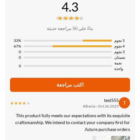
4.3
هادة:
Negotiat
Installatio
ISO900
مكن أن تكون خشنة مباشرة على الحائط
★★★★★
★★★★★
ريقة الدفع:
د المنشأ:
لاعتماد المستندي، تي/تي
Moistureproof
بناءً على 50 مراجعة حديثة
لصين
عم
رة التوريد:
5 نجوم
33%
4 نجوم
67%
 متر في اليوم
Shape
3 نجوم
0
Square.et
نجمتان
0
نجمة
0
Siz
واحدة
سب الطلب
اكتب مراجعة
Usage
إدارة والتجارة والترفيه والأسرة واللوحة الداخلية للوحة الجدار
test555
T
★★★★★
★★★★★
Albania - Oct 26.2025
High Ligh
This product fully meets our expectations with its exquisite
واح الجدران الرخامية عالية اللمعان
,
craftsmanship. We intend to contact your company first for
ام ألواح الجدار الرخامية من البروتوكول الفلورية ذات اللمعان العالي
future purchase orders.
الحمام لوحة الفحم الخشبية من الخيزران