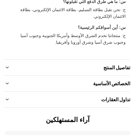
: ما هي طرق الدفع التي تقبلونها؟
: نحن نقبل بطاقة التسليم، بطاقة الائتمان الإلكتروني، بطاقة
لائتمان الإلكتروني.
: أين أسواقكم الرئيسية؟
: منتجاتنا تخدم الشرق الأوسط وأمريكا الجنوبية وجنوب آسيا
جنوب شرق آسيا وشرق أوروبا وأفريقيا.
صيل المنتج
Materia
صائص الأساسية
خيزران الفحم ， الخشب الخشب
م العلامة التجارية:
ول العقارات
Eco-Friendly
ZhuoKan
عم
MOQ:
وذج المنتج:
آراء المستهلكين
فاوض
Fireproof
1220*2440*5mm
عم
عر الوحدة: