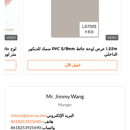
VIDEO
VIDEO
1.22m عرض لوحة حائط PVC 5/8mm سمك للديكور
الداخلي
متر لون مخصص
اتصل الآن
Mr. Jimmy Wang
Manger
البريد الإلكتروني:
Jimmy@ecer.uu.me
هاتف:
+8618253925690
واتساب:
8618253925690