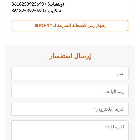
(ويتشات):
+8618253925690
سكايب:
+8618253925690
إظهار رمز الاستجابة السريعة لـ WECHAT
إرسال استفسار