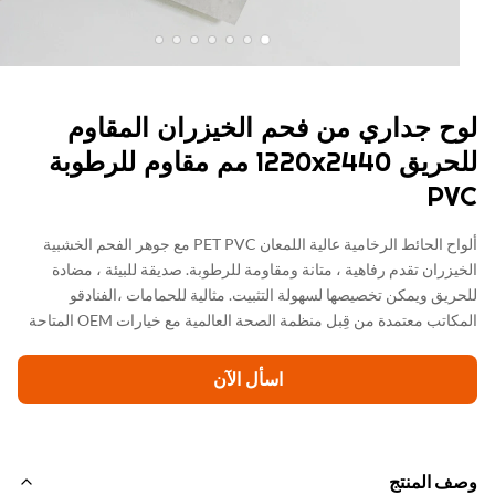
ح جداري من فحم الخيزران المقاوم
للحريق 1220x2440 مم مقاوم للرطوبة
P
ألواح الحائط الرخامية عالية اللمعان PET PVC مع جوهر الفحم الخشبية
يزران تقدم رفاهية ، متانة ومقاومة للرطوبة. صديقة للبيئة ، مضادة
ريق ويمكن تخصيصها لسهولة التثبيت. مثالية للحمامات ،الفنادقو
اتب معتمدة من قِبل منظمة الصحة العالمية مع خيارات OEM المتاحة
اسأل الآن
ف المنتج