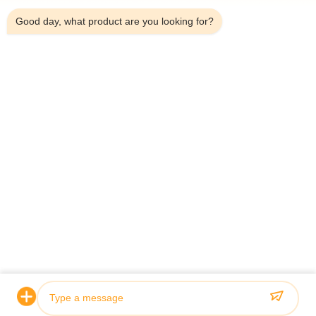
Good day, what product are you looking for?
Отправить
ГЛАВНАЯ СТРАНИЦА
ПРОДУКЦИЯ
О КОМПАНИИ
КОНТРОЛЬ КАЧЕСТВА
НАША ФАБРИКА
НОВОСТИ
ВСЕ СЛУЧАИ
BLOG
КОНТАКТНЫЕ ДАННЫЕ
© 2026 Jiangsu Sunny Wall Materials Co., Ltd. All Rights Reserved.