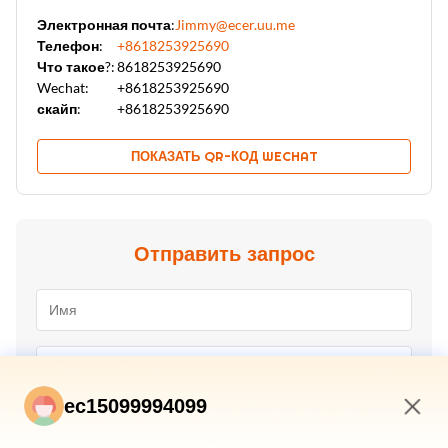
Электронная почта:
Jimmy@ecer.uu.me
Телефон:
+8618253925690
Что такое?:
8618253925690
Wechat:
+8618253925690
скайп:
+8618253925690
ПОКАЗАТЬ QR-КОД WECHAT
Отправить запрос
ec15099994099
4:48 AM