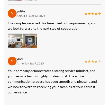
yulite
Y
★★★★★
★★★★★
Anguilla - Oct 13.2025
The samples received this time meet our requirements, and
we look forward to the next step of cooperation.
yuer
Y
★★★★★
★★★★★
Armenia - Sep 7.2025
Your company demonstrates a strong service mindset, and
your service team is highly professional. The entire
communication process has been smooth and pleasant, and
we look forward to receiving your samples at your earliest
convenience.