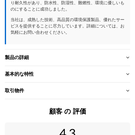
り耐久性があり、防水性、防湿性、難燃性、環境に優しいも
のにすることに成功しました。
当社は、成熟した技術、高品質の環境保護製品、優れたサー
ビスを提供することに尽力しています。詳細については、お
気軽にお問い合わせください。
製品の詳細
Material:
基本的な特性
PVC、竹炭
ブランド名:
取引物件
Product Name:
ZhuoKang
PVC壁パネル、装飾壁パネル
MOQ:
製品モデル:
顧客 の 評価
Feature:
交渉する
1220*2440*5mm/8mm
環境にやさしい、防水性+環境にやさしい、湿気防止
単価:
証明書:
4.3
Usage:
Negotiate