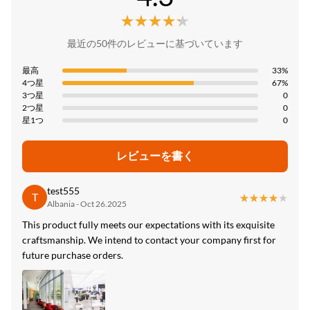
ISO9001
管理、商業、娯楽、家庭、屋内壁パネルの減少
★★★★★
★★★★★
決済方法:
原産国:
Color:
LC、T/T
最近の50件のレビューに基づいています
中国
カスタマイズされた
供給能力:
最高
33%
Packing:
4つ星
67%
1日あたり6000メートル
3つ星
0
カートンで詰め込まれています
2つ星
0
星1つ
0
High Light:
8mmの生地のタケの木炭ファイバー・ボード
,
レビューを書く
5mmの生地のタケの木炭ファイバー・ボード
,
タケ木炭有機質繊維板OEM ODM
test555
T
★★★★★
★★★★★
Albania - Oct 26.2025
This product fully meets our expectations with its exquisite
craftsmanship. We intend to contact your company first for
future purchase orders.