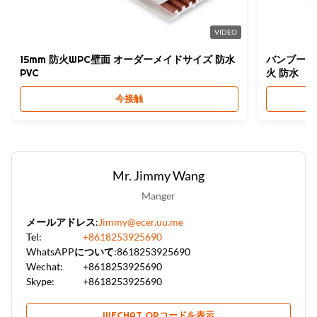
VIDEO
15mm 防火WPC壁面 オーダーメイドサイズ 防水
バンブー繊維 
PVC
火 防水
今接触
Mr. Jimmy Wang
Manger
メールアドレス:
Jimmy@ecer.uu.me
Tel:
+8618253925690
WhatsAPPについて:
8618253925690
Wechat:
+8618253925690
Skype:
+8618253925690
WECHAT QRコードを表示