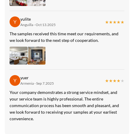
yulite
Y
★★★★★
★★★★★
Anguilla - Oct 13.2025
The samples received this time meet our requirements, and
we look forward to the next step of cooperation.
yuer
Y
★★★★★
★★★★★
Armenia - Sep 7.2025
Your company demonstrates a strong service mindset, and
your service team is highly professional. The entire
communication process has been smooth and pleasant, and
we look forward to receiving your samples at your earliest
convenience.