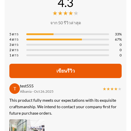
4.3
Negotiate
ISO9001
การบริหาร, การพาณิชย์, ความบันเทิง, ครัวเรือน, การวางตำแหน่ง
★★★★★
★★★★★
แผงผนังในร่ม
วิธีการจ่ายเงิน:
ประเทศกําเนิด:
แอล/C,ที/ที
จาก 50 รีวิวล่าสุด
จีน
Color:
ปรับแต่ง
ความสามารถในการจําหน่าย:
5 ดาว
33%
4 ดาว
67%
6,000 เมตรต่อวัน
Packing:
3 ดาว
0
2 ดาว
0
บรรจุโดยกล่อง
1 ดาว
0
High Light:
เขียนรีวิว
แผ่นใยไผ่ถ่านไม้ไผ่ 8 มม.
,
แผ่นใยไผ่ถ่านไม้ไผ่ 5 มม.
,
OEM ODM แผ่นใยไผ่ถ่านไม้ไผ่
test555
T
★★★★★
★★★★★
Albania - Oct 26.2025
This product fully meets our expectations with its exquisite
craftsmanship. We intend to contact your company first for
future purchase orders.