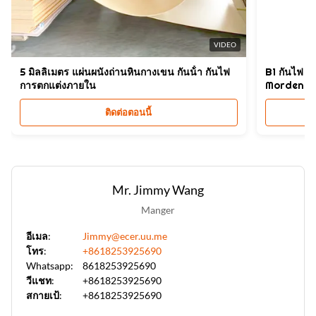
VIDEO
5 มิลลิเมตร แผ่นผนังถ่านหินกางเขน กันน้ํา กันไฟ
B1 กันไฟ S
การตกแต่งภายใน
Morden D
ติดต่อตอนนี้
Mr. Jimmy Wang
Manger
อีเมล:
Jimmy@ecer.uu.me
โทร:
+8618253925690
Whatsapp:
8618253925690
วีแชท:
+8618253925690
สกายเป้:
+8618253925690