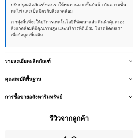
ปรับปรุงผลิตภัณฑ์ของเราให้ทนทานมากขึ้นกันน้ํา กันความชื้น
ทนไฟ และเป็นมิตรกับสิ่งแวดล้อม
เรามุ่งมั่นที่จะให้บริการเทคโนโลยีที่พัฒนาแล้ว สินค้าคุ้มครอง
สิ่งแวดล้อมที่มีคุณภาพสูง และบริการที่ดีเยี่ยม โปรดติดต่อเรา
เพื่อข้อมูลเพิ่มเติม
รายละเอียดผลิตภัณฑ์
Material:
คุณสมบัติพื้นฐาน
PVC， ถ่านไม้ไผ่
ชื่อแบรนด์:
การซื้อขายอสังหาริมทรัพย์
Product Name:
ZhuoKang
แผงผนัง PVC， แผงผนังตกแต่ง
ปริมาณการสั่งซื้อขั้นต่ำ:
รูปแบบสินค้า:
รีวิวจากลูกค้า
Feature:
ต่อรอง
1220*2440*5mm/8mm
เป็นมิตรกับสิ่งแวดล้อมกันน้ำ+เป็นมิตรกับสิ่งแวดล้อมกันความชื้น
ราคาต่อหน่วย:
ใบรับรอง:
Usage: