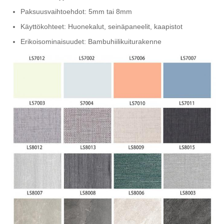
Paksuusvaihtoehdot: 5mm tai 8mm
Käyttökohteet: Huonekalut, seinäpaneelit, kaapistot
Erikoisominaisuudet: Bambuhiilikuiturakenne