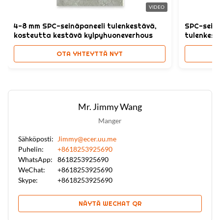
ympäristöystävällinen bambuhiilipuuviilu
,
VIDEO
olohuoneen bambuhiilipuuviilu
4-8 mm SPC-seinäpaneeli tulenkestävä,
SPC-sein
kosteutta kestävä kylpyhuoneverhous
tulenkest
muotoilu
OTA YHTEYTTÄ NYT
Mr. Jimmy Wang
Manger
Sähköposti:
Jimmy@ecer.uu.me
Puhelin:
+8618253925690
WhatsApp:
8618253925690
WeChat:
+8618253925690
Skype:
+8618253925690
NÄYTÄ WECHAT QR