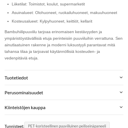
Liiketilat: Toimistot, koulut, supermarketit
Asuinalueet: Olohuoneet, ruokailuhuoneet, makuuhuoneet
Kosteusalueet: Kylpyhuoneet, keittiöt, kellarit
Bambuhiilipuuviilu tarjoaa erinomaisen kestävyyden ja
ympäristöystävällisiä etuja perinteisiin puuviiluihin verrattuna. Sen
ainutlaatuinen rakenne ja moderni luksustyyli parantavat mitä
tahansa tilaa ja tarjoavat käytännöllisiä kosteuden- ja
vedenpitäviä etuja.
Tuotetiedot
Color:
Perusominaisuudet
Customer Require Or Color Card
Tuotemerkki:
Kiinteistöjen kauppa
Function:
ZhuoKang
Moisture Proof,Waterproof
MOQ:
TUOTEMALLI:
Tunnisteet:
PET-koristeellinen puuviiluinen peiliseinäpaneeli
50PCS