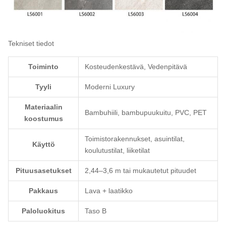
Tekniset tiedot
Toiminto
Kosteudenkestävä, Vedenpitävä
Tyyli
Moderni Luxury
Materiaalin
Bambuhiili, bambupuukuitu, PVC, PET
koostumus
Toimistorakennukset, asuintilat,
Käyttö
koulutustilat, liiketilat
Pituusasetukset
2,44–3,6 m tai mukautetut pituudet
Pakkaus
Lava + laatikko
Paloluokitus
Taso B