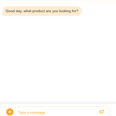
4:52 AM
Good day, what product are you looking for?
Skicka in
HOME
PRODUCTS
ABOUT US
QUALITY CONTROL
FACTORY TOUR
NEWS
ALL CASES
BLOG
CONTACT US
© 2026 Jiangsu Sunny Wall Materials Co., Ltd. All Rights Reserved.