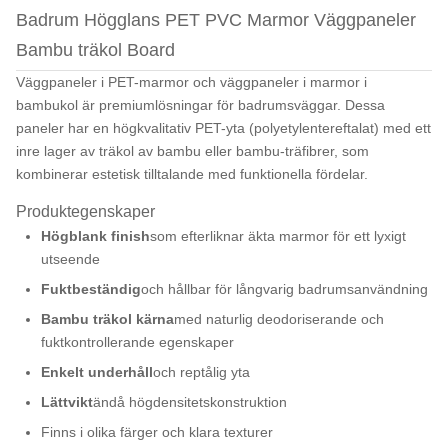
Badrum Högglans PET PVC Marmor Väggpaneler
Bambu träkol Board
Väggpaneler i PET-marmor och väggpaneler i marmor i
bambukol är premiumlösningar för badrumsväggar. Dessa
paneler har en högkvalitativ PET-yta (polyetylentereftalat) med ett
inre lager av träkol av bambu eller bambu-träfibrer, som
kombinerar estetisk tilltalande med funktionella fördelar.
Produktegenskaper
Högblank finish
som efterliknar äkta marmor för ett lyxigt
utseende
Fuktbeständig
och hållbar för långvarig badrumsanvändning
Bambu träkol kärna
med naturlig deodoriserande och
fuktkontrollerande egenskaper
Enkelt underhåll
och reptålig yta
Lättvikt
ändå högdensitetskonstruktion
Finns i olika färger och klara texturer