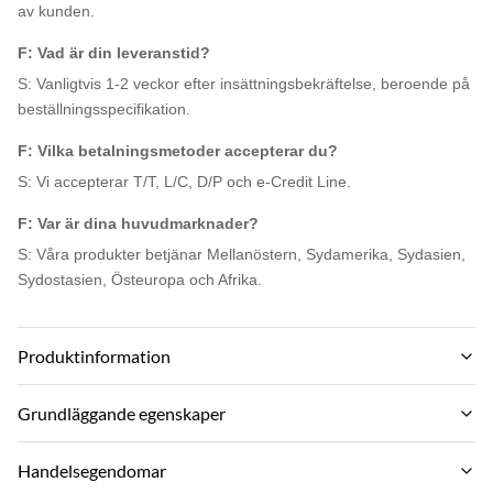
av kunden.
F: Vad är din leveranstid?
S: Vanligtvis 1-2 veckor efter insättningsbekräftelse, beroende på
beställningsspecifikation.
F: Vilka betalningsmetoder accepterar du?
S: Vi accepterar T/T, L/C, D/P och e-Credit Line.
F: Var är dina huvudmarknader?
S: Våra produkter betjänar Mellanöstern, Sydamerika, Sydasien,
Sydostasien, Östeuropa och Afrika.
Produktinformation
Material:
Grundläggande egenskaper
PVC, Bambu kol, Bambu trä
Varumärke:
Handelsegendomar
Eco-Friendly:
ZhuoKang