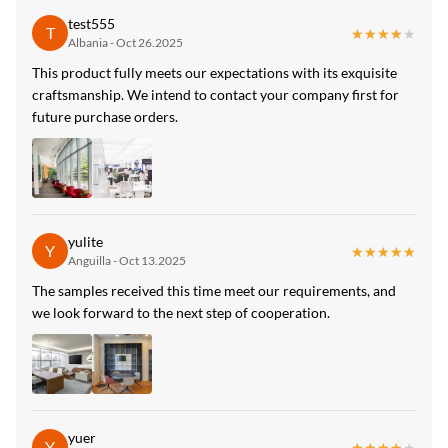
High Light:
test555
T
★★★★★
★★★★★
Albania - Oct 26.2025
Högglans PET-pvc-marmorväggpaneler
,
Badrumsväggpaneler i högglans pvc-marmor
,
This product fully meets our expectations with its exquisite
Badrums- högblank bambukolskiva
craftsmanship. We intend to contact your company first for
future purchase orders.
yulite
Y
★★★★★
★★★★★
Anguilla - Oct 13.2025
The samples received this time meet our requirements, and
we look forward to the next step of cooperation.
yuer
Y
★★★★★
★★★★★