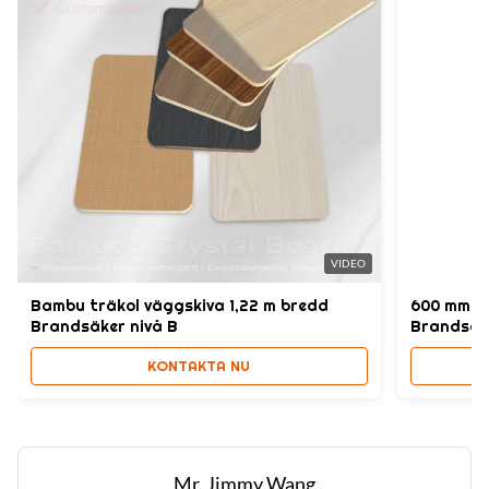
VIDEO
Bambu träkol väggskiva 1,22 m bredd
600 mm x
Brandsäker nivå B
Brandsäke
KONTAKTA NU
Mr. Jimmy Wang