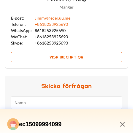
Manger
E-post:
Jimmy@ecer.uu.me
Telefon:
+8618253925690
WhatsApp:
8618253925690
WeChat:
+8618253925690
Skype:
+8618253925690
VISA WECHAT QR
Skicka förfrågan
ec15099994099