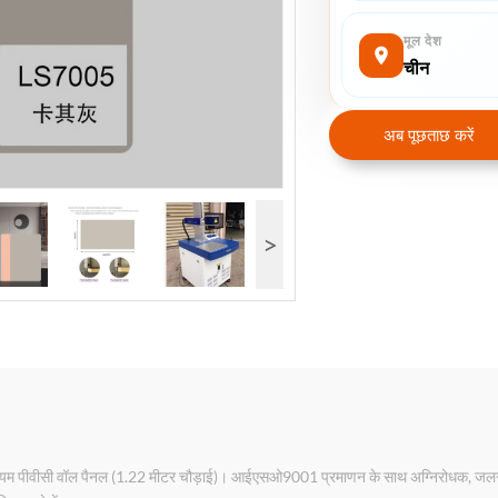
मूल देश
चीन
अब पूछताछ करें
>
्रीमियम पीवीसी वॉल पैनल (1.22 मीटर चौड़ाई)। आईएसओ9001 प्रमाणन के साथ अग्निरोधक, जलर