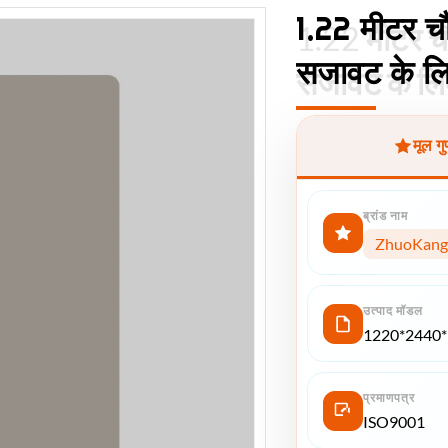
1.22 मीटर चौ
1.22 मीटर चौ
सजावट के लि
सजावट के लि
मूल ग
ब्रांड नाम
ZhuoKang
उत्पाद मॉडल
1220*2440*5 
प्रमाणपत्र
ISO9001