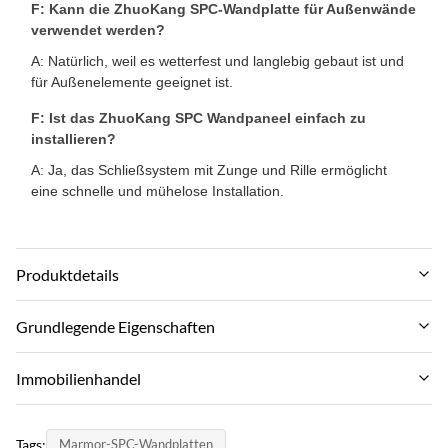
F: Kann die ZhuoKang SPC-Wandplatte für Außenwände
verwendet werden?
A: Natürlich, weil es wetterfest und langlebig gebaut ist und
für Außenelemente geeignet ist.
F: Ist das ZhuoKang SPC Wandpaneel einfach zu
installieren?
A: Ja, das Schließsystem mit Zunge und Rille ermöglicht
eine schnelle und mühelose Installation.
Produktdetails
Style:
Grundlegende Eigenschaften
Morden
Markenname:
Immobilienhandel
Waterproof:
ZhuoKang
Ja
MOQ:
Produktmodell:
Tags:
Marmor-SPC-Wandplatten