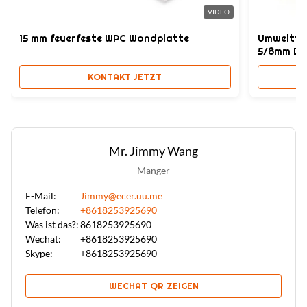
Feuerdichte Spc-Fliesen der Klasse B1
VIDEO
15 mm feuerfeste WPC Wandplatte
Umweltfr
5/8mm Di
KONTAKT JETZT
Mr. Jimmy Wang
Manger
E-Mail:
Jimmy@ecer.uu.me
Telefon:
+8618253925690
Was ist das?:
8618253925690
Wechat:
+8618253925690
Skype:
+8618253925690
WECHAT QR ZEIGEN